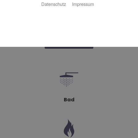
Datenschutz
Impressum
Ihr Badplaner
Ihr Heizungsplaner
3D-Badplaner
Bad